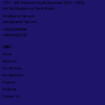
7727 – 3RD Industrial City,AD Dammam 2224 – 34856,
Unit No3,Kingdom of Saudi Arabia
info@s
amif-fab.com
sales@s
amif-fab.com
+966592582680
+966555026722
LINKS
Home
About Us
Our Services
Our Machines
Projects
Products
Contact Us