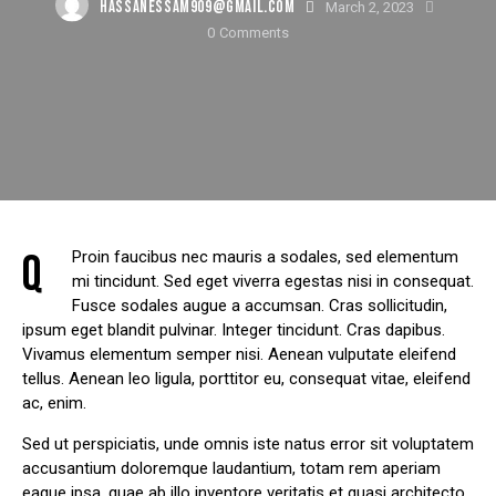
HASSANESSAM909@GMAIL.COM
March 2, 2023
0
Comments
Q
Proin faucibus nec mauris a sodales, sed elementum
mi tincidunt. Sed eget viverra egestas nisi in consequat.
Fusce sodales augue a accumsan. Cras sollicitudin,
ipsum eget blandit pulvinar. Integer tincidunt. Cras dapibus.
Vivamus elementum semper nisi. Aenean vulputate eleifend
tellus. Aenean leo ligula, porttitor eu, consequat vitae, eleifend
ac, enim.
Sed ut perspiciatis, unde omnis iste natus error sit voluptatem
accusantium doloremque laudantium, totam rem aperiam
eaque ipsa, quae ab illo inventore veritatis et quasi architecto