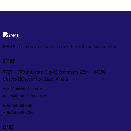
SAMIF is a renowned name in the steel fabrication industry,
OFFICE
7727 – 3RD Industrial City,AD Dammam 2224 – 34856,
Unit No3,Kingdom of Saudi Arabia
info@s
amif-fab.com
sales@s
amif-fab.com
+966592582680
+966555026722
LINKS